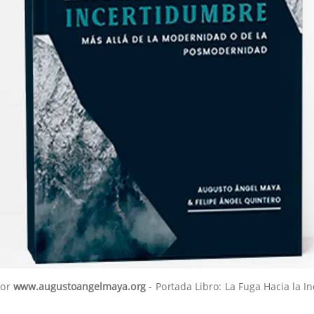
por
www.augustoangelmaya.org
- Portada Libro: La Fuga Hacia la I