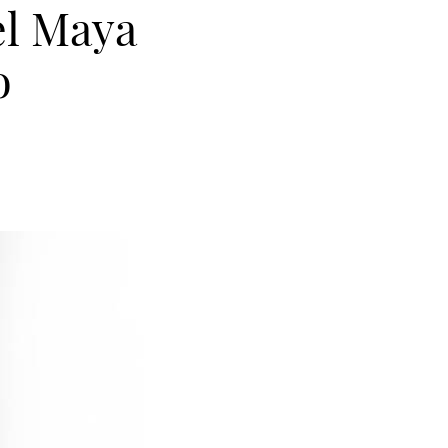
el Maya
o