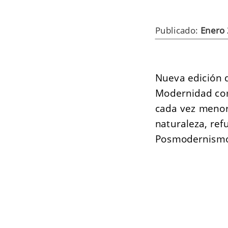
Publicado:
Enero
Nueva edición d
Modernidad com
cada vez menor 
naturaleza, ref
Posmodernism